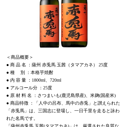
＜商品概要＞
● 商 品 名 ：薩州 赤兎馬 玉茜（タマアカネ） 25度
● 種 別 ：本格芋焼酎
● 内 容 量 ：1800ml、720ml
● アルコール分 ：25度
● 原 材 料 名 ：さつまいも(鹿児島県産)、米麹(国産米)
● 商品特徴 ：「人中の呂布、馬中の赤兎」と讃えられた
「赤兎馬」は、三国志に登場し、一日千里を走ると詠わ
れた名馬です。
「薩州赤兎馬 玉茜(タマアカネ)」は、厳選された良質な