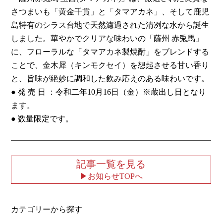
さつまいも「黄金千貫」と「タマアカネ」、そして鹿児
島特有のシラス台地で天然濾過された清冽な水から誕生
しました。華やかでクリアな味わいの「薩州 赤兎馬」
に、フローラルな「タマアカネ製焼酎」をブレンドする
ことで、金木犀（キンモクセイ）を想起させる甘い香り
と、旨味が絶妙に調和した飲み応えのある味わいです。
● 発 売 日 ：令和二年10月16日（金）※蔵出し日となり
ます。
● 数量限定です。
記事一覧を見る
お知らせTOPへ
カテゴリーから探す