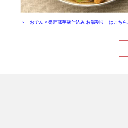
＞「おでん × 甕貯蔵芋麹仕込み お湯割り」はこち