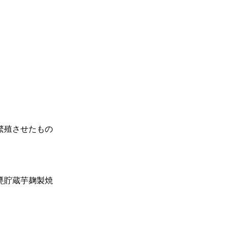
繁殖させたもの
甕貯蔵芋麹製焼