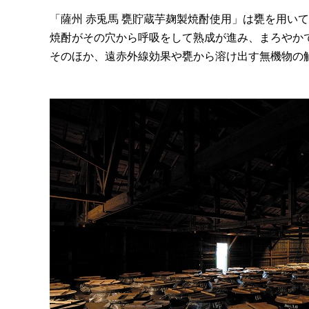
「薩州 赤兎馬 甕貯蔵芋麹製焼酎使用」は甕を用い
焼酎がその穴から呼吸をして熟成が進み、まろやか
そのほか、遠赤外線効果や甕から溶け出す無機物の