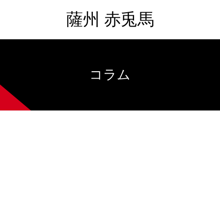
薩州 赤兎馬
コラム