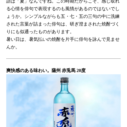
語は「夏」なんですね。この時期だからこそ、感じ取れ
る心情を俳句で表現するのも風情があるのではないでし
ょうか。シンプルながらも五・七・五の三句の中に洗練
された言葉が詰まった俳句は、研ぎ澄まされた焼酎づく
りにも似通ったものがあります。
暑い日は、暑気払いの焼酎を片手に俳句を詠んで見ませ
んか。
爽快感のある味わい。薩州 赤兎馬 20度