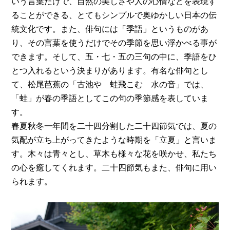
いう言葉だけで、自然の美しさや人の心情などを表現す
ることができる、とてもシンプルで奥ゆかしい日本の伝
統文化です。また、俳句には「季語」というものがあ
り、その言葉を使うだけでその季節を思い浮かべる事が
できます。そして、五・七・五の三句の中に、季語をひ
とつ入れるという決まりがあります。有名な俳句とし
て、松尾芭蕉の「古池や 蛙飛こむ 水の音」では、
「蛙」が春の季語としてこの句の季節感を表していま
す。
春夏秋冬一年間を二十四分割した二十四節気では、夏の
気配が立ち上がってきたような時期を「立夏」と言いま
す。木々は青々とし、草木も様々な花を咲かせ、私たち
の心を癒してくれます。二十四節気もまた、俳句に用い
られます。