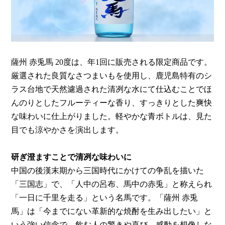
薩州 赤兎馬 20度は、年1回に販売される限定商品です。
厳選された良質なさつまいもを使用し、鹿児島特有のシ
ラス台地で天然濾過された清冽な水にて仕込むことでほ
んのりとしたフルーティーな香り、すっきりとした爽快
な味わいに仕上がりました。軽やかな青ボトルは、見た
目でも涼やかさを演出します。
研ぎ澄ますことで清冽な味わいに
中国の後漢末期から三国時代にかけての争乱を描いた
「三国志」で、「人中の呂布、馬中の赤兎」と称えられ
「一日に千里を走る」という名馬です。「薩州 赤兎
馬」は「今までにない革新的な焼酎を生み出したい」と
いう強い信念で、飲む人の驚きや喜び、感動を想像しな