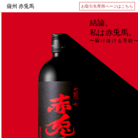
薩州 赤兎馬
お取引先専用ページはこちら
結論、
私は赤兎馬。
〜駆け抜ける芳醇〜