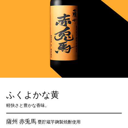
ふくよかな黄
軽快さと豊かな香味。
薩州 赤兎馬
甕貯蔵芋麹製焼酎使用