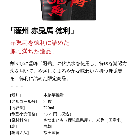
薩州 赤兎馬 徳利
赤兎馬を徳利に詰めた
趣に満ちた逸品。
割り水に霊峰「冠岳」の伏流水を使用し、特殊な濾過方
法を用いて、やさしくまろやかな味わいを持つ赤兎馬
を、徳利に詰めた限定商品。
種別
本格芋焼酎
アルコール分
25度
内容量
720ml
希望小売価格
3,727円（税込）
原材料名
さつまいも（鹿児島県産）、米麹（国産米）
麹
白麹
蒸留方法
常圧蒸留