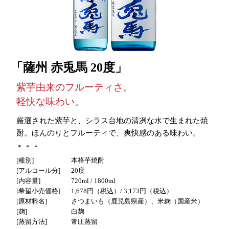
薩州 赤兎馬 20度
紫芋由来のフルーティさ。
軽快な味わい。
厳選された紫芋と、シラス台地の清冽な水で生まれた焼
酎。ほんのりとフルーティで、爽快感のある味わい。
種別
本格芋焼酎
アルコール分
20度
内容量
720ml / 1800ml
希望小売価格
1,678円（税込）
/ 3,173円（税込）
原材料名
さつまいも（鹿児島県産）、米麹（国産米）
麹
白麹
蒸留方法
常圧蒸留