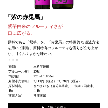
紫の赤兎馬
紫芋由来のフルーティさが
口に広がる。
原料である「紫芋」を、「赤兎馬」の特徴的 な濾過方法
を用いて製造。原料特有のフルーティな香りが立ち上が
り、甘くふくよかな味わい。
種別
本格芋焼酎
アルコール分
25度
内容量
720ml / 1800ml
希望小売価格
2,013円（税込）
/ 3,828円（税込）
原材料名
さつまいも（鹿児島県産）、米麹（国産米）
麹
白麹
蒸留方法
常圧蒸留
▶︎ 720mlを購入