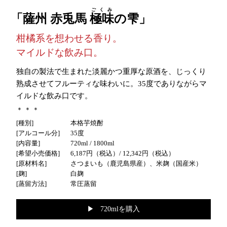
ごくみ
薩州 赤兎馬
極味
の雫
柑橘系を想わせる香り。
マイルドな飲み口。
独自の製法で生まれた淡麗かつ重厚な原酒を、じっくり
熟成させてフルーティな味わいに。35度でありながらマ
イルドな飲み口です。
種別
本格芋焼酎
アルコール分
35度
内容量
720ml / 1800ml
希望小売価格
6,187円（税込）
/ 12,342円（税込）
原材料名
さつまいも（鹿児島県産）、米麹（国産米）
麹
白麹
蒸留方法
常圧蒸留
▶︎ 720mlを購入