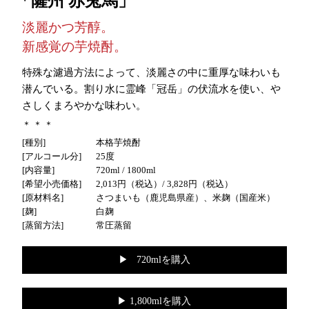
薩州 赤兎馬
淡麗かつ芳醇。
新感覚の芋焼酎。
特殊な濾過方法によって、淡麗さの中に重厚な味わいも
潜んでいる。割り水に霊峰「冠岳」の伏流水を使い、や
さしくまろやかな味わい。
種別
本格芋焼酎
アルコール分
25度
内容量
720ml / 1800ml
希望小売価格
2,013円（税込）
/ 3,828円（税込）
原材料名
さつまいも（鹿児島県産）、米麹（国産米）
麹
白麹
蒸留方法
常圧蒸留
▶︎ 720mlを購入
▶︎ 1,800mlを購入