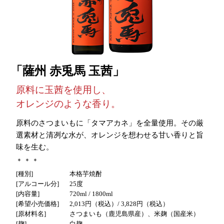
薩州 赤兎馬 玉茜
原料に玉茜を使用し、
オレンジのような香り。
原料のさつまいもに「タマアカネ」を全量使用。その厳
選素材と清冽な水が、オレンジを想わせる甘い香りと旨
味を生む。
種別
本格芋焼酎
アルコール分
25度
内容量
720ml / 1800ml
希望小売価格
2,013円（税込）
/ 3,828円（税込）
原材料名
さつまいも（鹿児島県産）、米麹（国産米）
麹
白麹